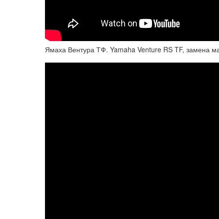
Ямаха Вентура ТФ. Yamaha Venture RS TF, замена ма