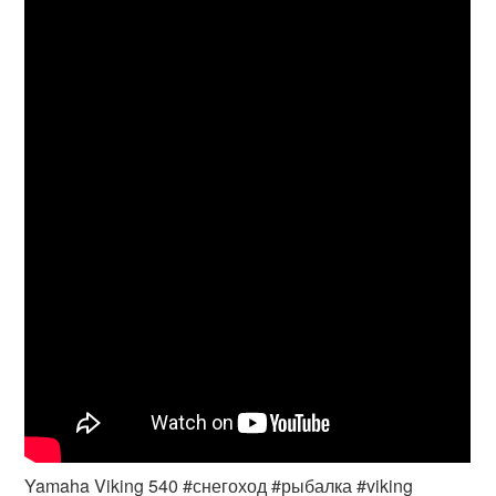
Yamaha Viking 540 #снегоход #рыбалка #viking