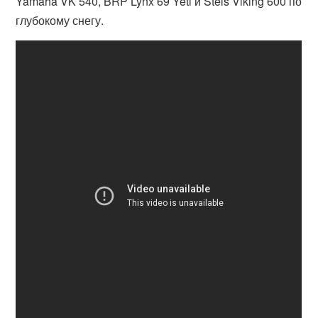
Yamaha VK 540, BRP Lynx 69 Yeti и Stels Viking 600 по
глубокому снегу.