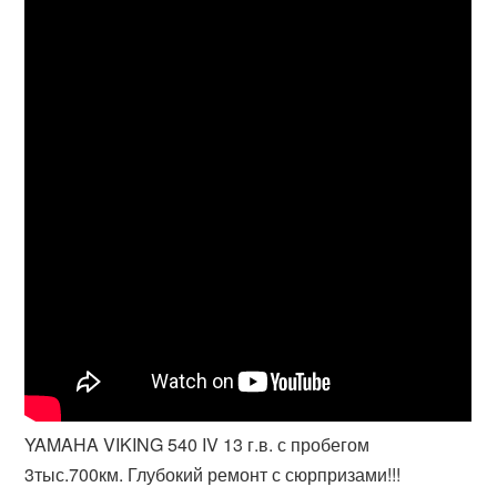
YAMAHA VIKING 540 IV 13 г.в. с пробегом
3тыс.700км. Глубокий ремонт с сюрпризами!!!