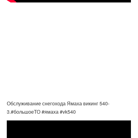
Обслуживание снегохода Ямаха викинг 540-
3.#большоеТО #ямаха #vk540