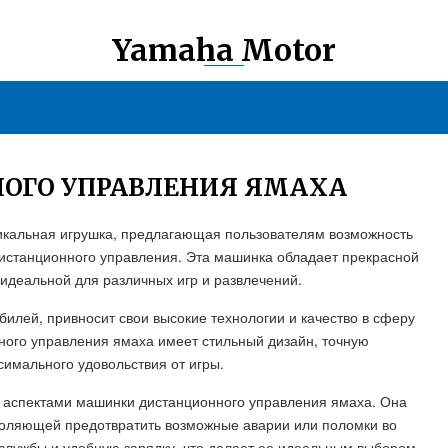
Yamaha Motor
ОГО УПРАВЛЕНИЯ ЯМАХА
икальная игрушка, предлагающая пользователям возможность
истанционного управления. Эта машинка обладает прекрасной
 идеальной для различных игр и развлечений.
илей, привносит свои высокие технологии и качество в сферу
ного управления ямаха имеет стильный дизайн, точную
имального удовольствия от игры.
 аспектами машинки дистанционного управления ямаха. Она
воляющей предотвратить возможные аварии или поломки во
 службы и удобную зарядку, что делает ее идеальным выбором