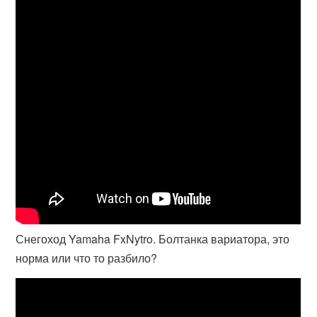
Снегоход Yamaha FxNytro. Болтанка вариатора, это
норма или что то разбило?