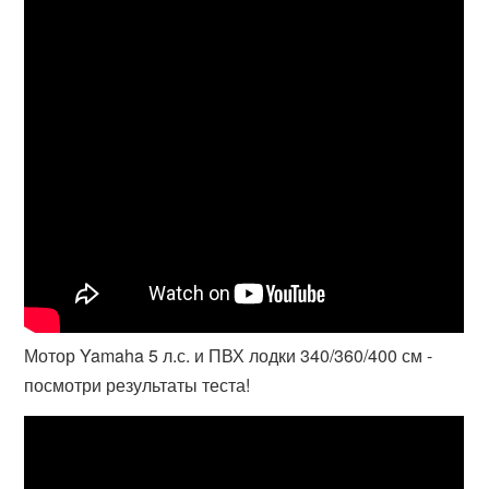
Мотор Yamaha 5 л.с. и ПВХ лодки 340/360/400 см -
посмотри результаты теста!