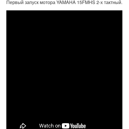
Первый запуск мотора YAMAHA 15FMHS 2-х тактный.