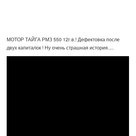
МОТОР ТАЙГА РМЗ 550 12г.в.! Дефектовка после
двух капиталок ! Ну очень страшная история.....