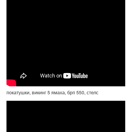
покатушки, викинг 5 ямаха, брп 550, стелс