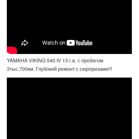
YAMAHA VIKING 540 IV 13 г.в. с пробегом
3тыс.700км. Глубокий ремонт с сюрпризами!!!