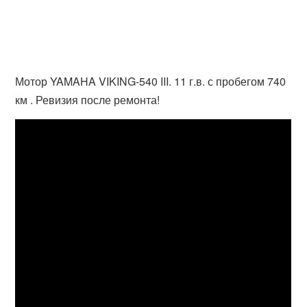
Мотор YAMAHA VIKING-540 III. 11 г.в. с пробегом 740
км . Ревизия после ремонта!