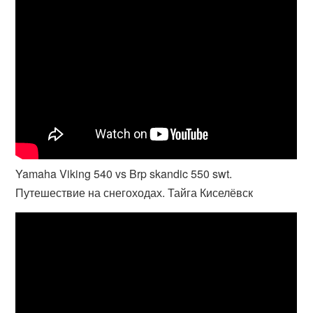
Yamaha Viking 540 vs Brp skandic 550 swt.
Путешествие на снегоходах. Тайга Киселёвск