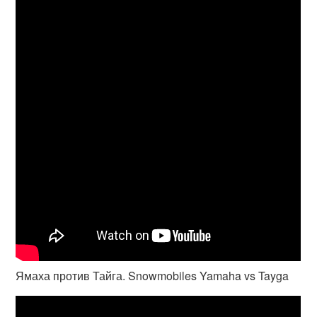
Ямаха против Тайга. Snowmobiles Yamaha vs Tayga