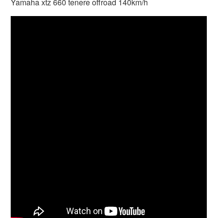
Yamaha xtz 660 tenere offroad 140km/h