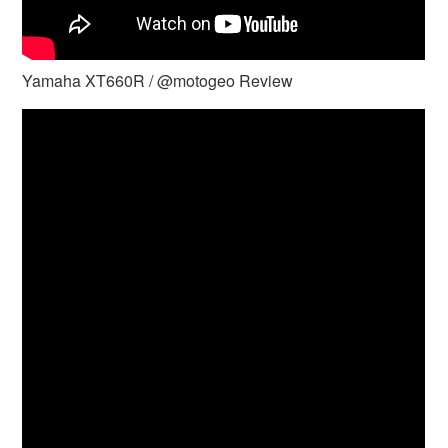
Yamaha XT660R / @motogeo Review