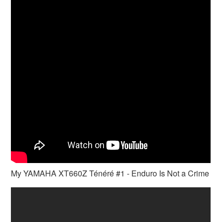
My YAMAHA XT660Z Ténéré #1 - Enduro Is Not a Crime