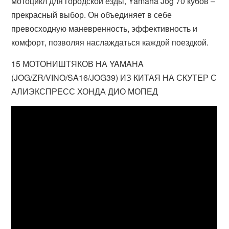
мотоцикл для городской езды, Yamaha Jog 70 кубов –
прекрасный выбор. Он объединяет в себе
превосходную маневренность, эффективность и
комфорт, позволяя наслаждаться каждой поездкой.
15 МОТОНИШТЯКОВ НА YAMAHA
(JOG/ZR/VINO/SA16/JOG39) ИЗ КИТАЯ НА СКУТЕР С
АЛИЭКСПРЕСС ХОНДА ДИО МОПЕД