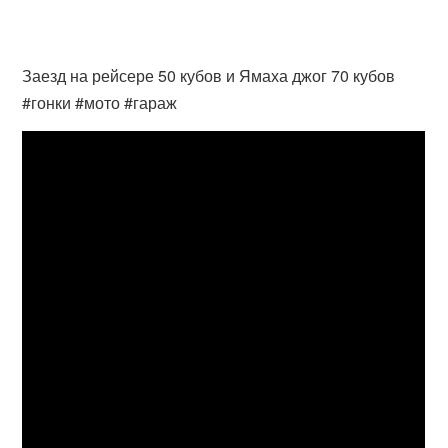
Заезд на рейсере 50 кубов и Ямаха джог 70 кубов
#гонки #мото #гараж