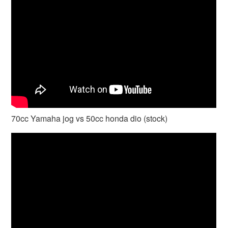
70cc Yamaha jog vs 50cc honda dio (stock)