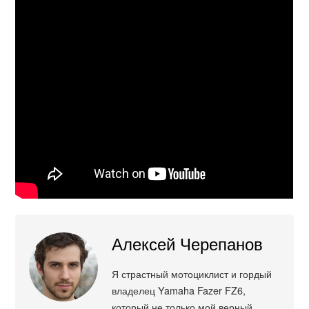
Алексей Черепанов
Я страстный мотоциклист и гордый
владелец Yamaha Fazer FZ6,
который не только мой верный