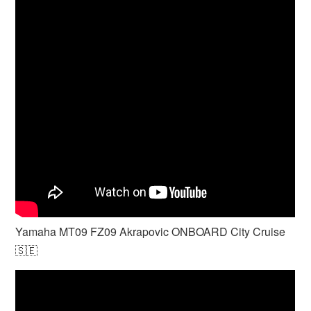
Yamaha MT09 FZ09 Akrapovic ONBOARD City Cruise
🇸🇪