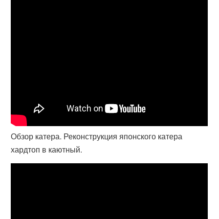
Обзор катера. Реконструкция японского катера
хардтоп в каютный.