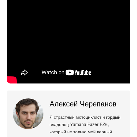
Алексей Черепанов
Я страстный мотоциклист и гордый
владелец Yamaha Fazer FZ6,
который не только мой верный