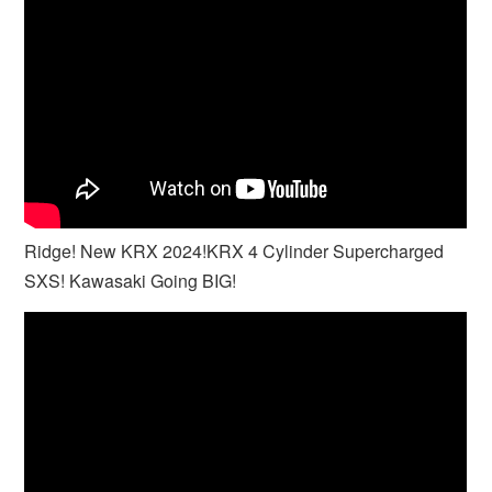
Ridge! New KRX 2024!KRX 4 Cylinder Supercharged
SXS! Kawasaki Going BIG!