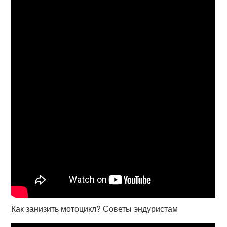
Как занизить мотоцикл? Советы эндуристам