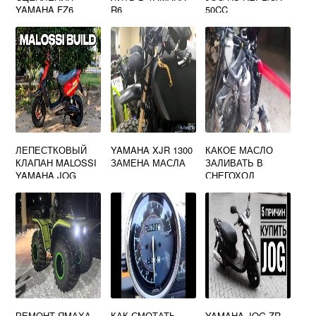
YAMAHA FZ6
R6
50CC
ЛЕПЕСТКОВЫЙ
YAMAHA XJR 1300
КАКОЕ МАСЛО
КЛАПАН MALOSSI
ЗАМЕНА МАСЛА
ЗАЛИВАТЬ В
YAMAHA JOG
СНЕГОХОД
ЯМАХА НИТРО
РЕМОНТ ЯМАХА
КАК СМОТАТЬ
YAMAHA JOG ZR