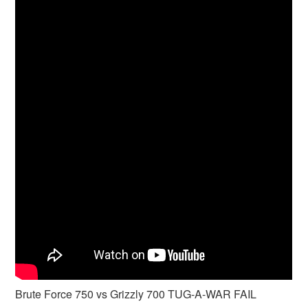
Brute Force 750 vs Grizzly 700 TUG-A-WAR FAIL